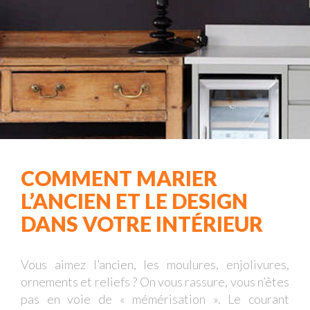
COMMENT MARIER
L’ANCIEN ET LE DESIGN
DANS VOTRE INTÉRIEUR
Vous aimez l’ancien, les moulures, enjolivures,
ornements et reliefs ? On vous rassure, vous n’êtes
pas en voie de « mémérisation ». Le courant