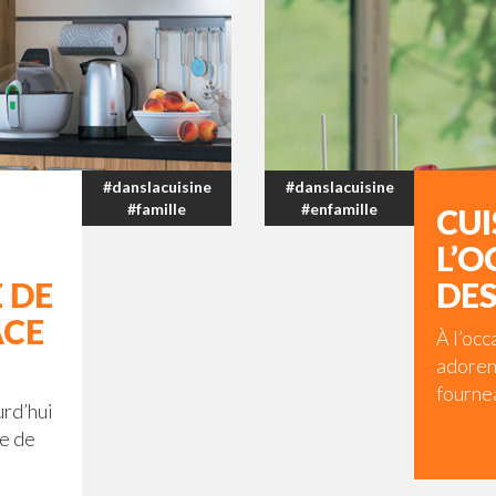
#danslacuisine
#danslacuisine
#famille
#enfamille
CUI
L’O
 DE
DES
ACE
À l’occ
adoren
fournea
urd’hui
me de