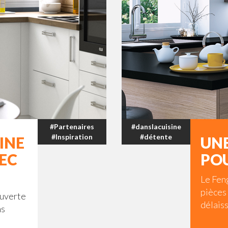
#Partenaires
#danslacuisine
#Inspiration
#détente
INE
UNE
EC
POU
Le Feng
pièces 
ouverte
délaiss
ns