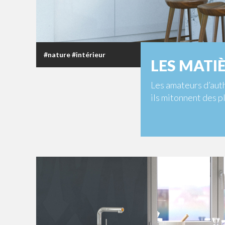
#nature #intérieur
LES MATI
Les amateurs d’auth
ils mitonnent des pl