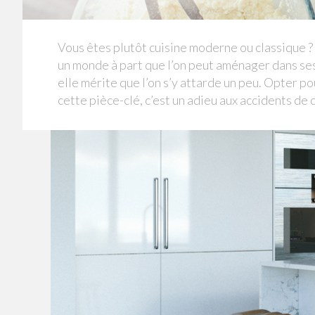
Vous êtes plutôt cuisine moderne ou classique ? 
un monde à part que l’on peut aménager dans se
elle mérite que l’on s’y attarde un peu. Opter
cette pièce-clé, c’est un adieu aux accidents de c