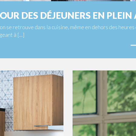
OUR DES DÉJEUNERS EN PLEIN 
, on se retrouve dans la cuisine, même en dehors des heures 
eant à [...]