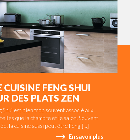
 CUISINE FENG SHUI
R DES PLATS ZEN
 Shui est bien trop souvent associé aux
telles que la chambre et le salon. Souvent
ée, la cuisine aussi peut être Feng [...]
En savoir plus