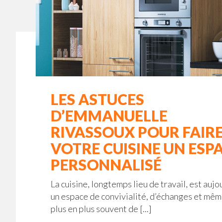
LES ASTUCES
D’EMMANUELLE
RIVASSOUX POUR FAIRE
VOTRE CUISINE UN ESP
PERSONNALISÉ
La cuisine, longtemps lieu de travail, est aujo
un espace de convivialité, d’échanges et mê
plus en plus souvent de [...]