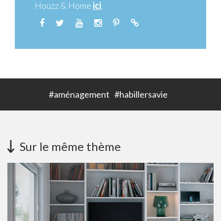
Houzz & Home
ici
.
#aménagement
#habillersavie
Sur le même thème