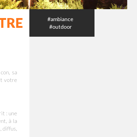
TRE
#ambiance
#outdoor
lcon, sa
nt votre
it : une
nt, à la
 diffus,