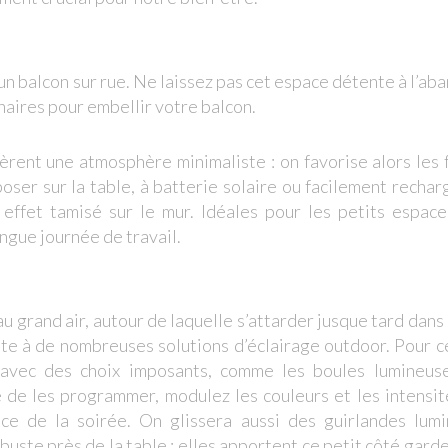
’un balcon sur rue. Ne laissez pas cet espace détente à l’ab
minaires pour embellir votre balcon.
fèrent une atmosphère minimaliste : on favorise alors les
ser sur la table, à batterie solaire ou facilement recha
effet tamisé sur le mur. Idéales pour les petits espaces
ongue journée de travail.
u grand air, autour de laquelle s’attarder jusque tard dans l
rête à de nombreuses solutions d’éclairage outdoor. Pour 
r avec des choix imposants, comme les boules lumineuse
té de les programmer, modulez les couleurs et les intensi
ce de la soirée. On glissera aussi des guirlandes lumi
uste près de la table : elles apportent ce petit côté gard