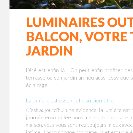
LUMINAIRES OUT
BALCON, VOTRE 
JARDIN
L’été est enfin là ! On peut enfin profiter d
terrasse ou son jardin un lieu aussi cosy que
éclairage.
La lumière est essentielle au bien-être
C’est aujourd’hui une évidence, la lumière est 
journée ensoleillée nous mettra toujours de m
maison, vous vous sentirez toujours mieux avec u
intime, il accompagne nos humeurs et est un élé