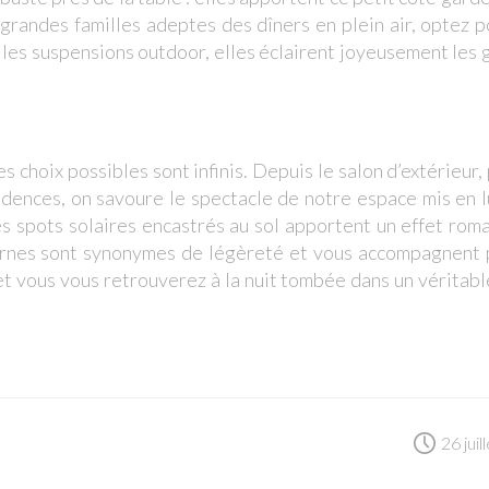
 grandes familles adeptes des dîners en plein air, optez 
lles suspensions outdoor, elles éclairent joyeusement les
 choix possibles sont infinis. Depuis le salon d’extérieur,
idences, on savoure le spectacle de notre espace mis en 
les spots solaires encastrés au sol apportent un effet rom
ternes sont synonymes de légèreté et vous accompagnent 
et vous vous retrouverez à la nuit tombée dans un véritab
26 jui