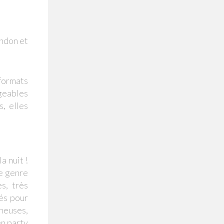
andon et
 formats
rgeables
, elles
a nuit !
ce genre
s, très
tés pour
neuses,
en party