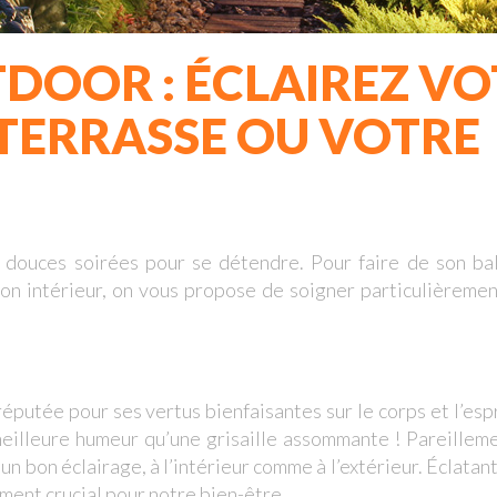
DOOR : ÉCLAIREZ VO
TERRASSE OU VOTRE
es douces soirées pour se détendre. Pour faire de son ba
 son intérieur, on vous propose de soigner particulièreme
réputée pour ses vertus bienfaisantes sur le corps et l’espr
eilleure humeur qu’une grisaille assommante ! Pareilleme
n bon éclairage, à l’intérieur comme à l’extérieur. Éclatant,
ment crucial pour notre bien-être.