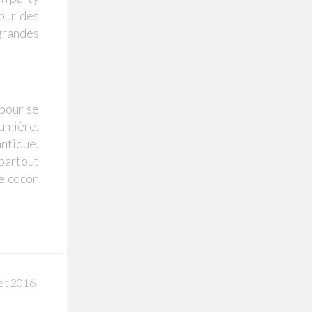
pour des
 grandes
 pour se
lumière.
antique.
partout
le cocon
llet 2016