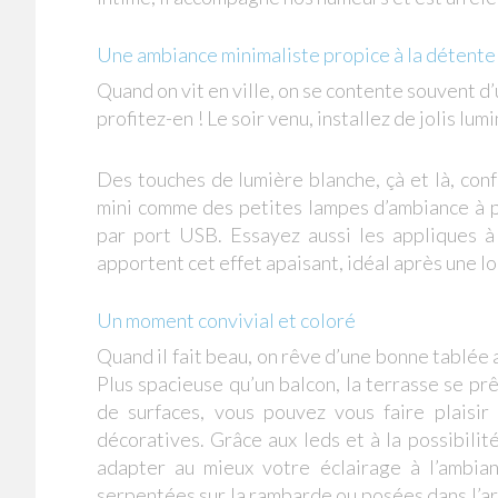
Une ambiance minimaliste propice à la détente
Quand on vit en ville, on se contente souvent d
profitez-en ! Le soir venu, installez de jolis lu
Des touches de lumière blanche, çà et là, con
mini comme des petites lampes d’ambiance à po
par port USB. Essayez aussi les appliques à 
apportent cet effet apaisant, idéal après une l
Un moment convivial et coloré
Quand il fait beau, on rêve d’une bonne tablée a
Plus spacieuse qu’un balcon, la terrasse se p
de surfaces, vous pouvez vous faire plaisi
décoratives. Grâce aux leds et à la possibili
adapter au mieux votre éclairage à l’ambian
serpentées sur la rambarde ou posées dans l’arb